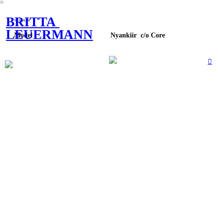
︎
BRITTA
NYANKIIR
LEUERMANN
Model Nyankiir c/o Core
︎